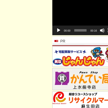
動
画
プ
レ
ー
ヤ
ー
00:00
00:16
PR