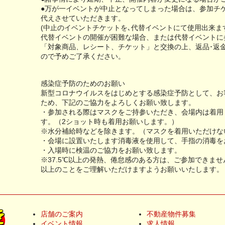
●万が一イベントが中止となってしまった場合は、参加チ
代えさせていただきます。
(中止のイベントチケットを､代替イベントにて使用出来ま
代替イベントの開催が困難な場合、または代替イベントに
「対象商品、レシート、チケット」と交換の上、返品･返
ので予めご了承ください。
感染症予防のためのお願い
新型コロナウイルスをはじめとする感染症予防として、お
ため、下記のご協力をよろしくお願い致します。
・参加される際はマスクをご持参いただき、会場内は着用
す。（2ショット時も着用お願いします。）
※水分補給時などを除きます。（マスクを着用いただけな
・会場に設置いたします消毒液を使用して、手指の消毒を
・入場時に検温のご協力をお願い致します。
※37.5℃以上の発熱、倦怠感のある方は、ご参加できませ
以上のことをご理解いただけますようお願いいたします。
店舗のご案内
不動産物件募集
イベント情報
求人情報