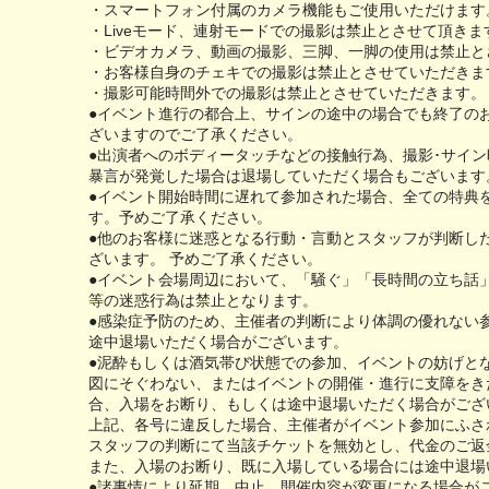
・スマートフォン付属のカメラ機能もご使用いただけます
・Liveモード、連射モードでの撮影は禁止とさせて頂きま
・ビデオカメラ、動画の撮影、三脚、一脚の使用は禁止と
・お客様自身のチェキでの撮影は禁止とさせていただきま
・撮影可能時間外での撮影は禁止とさせていただきます。
●イベント進行の都合上、サインの途中の場合でも終了の
ざいますのでご了承ください。
●出演者へのボディータッチなどの接触行為、撮影･サイ
暴言が発覚した場合は退場していただく場合もございます
●イベント開始時間に遅れて参加された場合、全ての特典
す。予めご了承ください。
●他のお客様に迷惑となる行動・言動とスタッフが判断し
ざいます。 予めご了承ください。
●イベント会場周辺において、「騒ぐ」「長時間の立ち話
等の迷惑行為は禁止となります。
●感染症予防のため、主催者の判断により体調の優れない
途中退場いただく場合がございます。
●泥酔もしくは酒気帯び状態での参加、イベントの妨げと
図にそぐわない、またはイベントの開催・進行に支障をき
合、入場をお断り、もしくは途中退場いただく場合がござ
上記、各号に違反した場合、主催者がイベント参加にふさ
スタッフの判断にて当該チケットを無効とし、代金のご返
また、入場のお断り、既に入場している場合には途中退場
●諸事情により延期、中止、開催内容が変更になる場合が