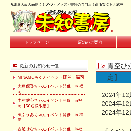
九州最大級の品揃え！DVD・グッズ・書籍の専門店！高価買取も実施中！
®
トップページ
店舗のご案内
青空ひ
最新のお知らせ一覧
定】
MINAMOちゃんイベント開催 in福岡
大島優香ちゃんイベント開催！in 福
岡
2024年1
木村愛心ちゃんイベント開催！in福
2024年1
岡【50名様限定】
2024年
楓ふうあちゃんイベント開催！in 福
岡
香澄せなちゃんイベント開催！in福