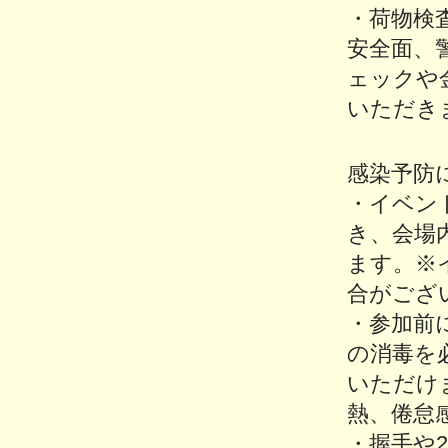
・荷物検
安全面、
ェックや
いただき
感染予防
・イベン
き、会場
ます。※
合がござ
・参加前
の消毒を
いただけ
熱、倦怠
・握手や