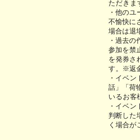
ただきま
・他のユ
不愉快に
場合は退
・過去の
参加を禁
を発券さ
す。※返
・イベン
話」「荷
いるお客
・イベン
判断した
く場合が