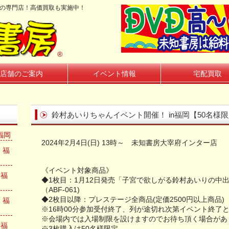
籍の専門店！高価買取も実施中！
®
店舗のご案内
イベント情報
宅配買取
鈴村あいりちゃんイベント開催！ in福岡【50名様
福岡
2024年2月4日(日) 13時～ 未知書房大宰府インター店
 福
《イベント対象商品》
n福
◆1枚目：1月12日発売「子宮で欲しがる鈴村あいりの中出
（ABF-061)
◆2枚目以降：プレステージ全商品(定価2500円以上商品)
 福
※16時00分参加受付終了、列が途切れ次第イベント終了
※会場内では入場制限を設けますのでお待ち頂く場合があ
n福
※3枚購入は50名様限定