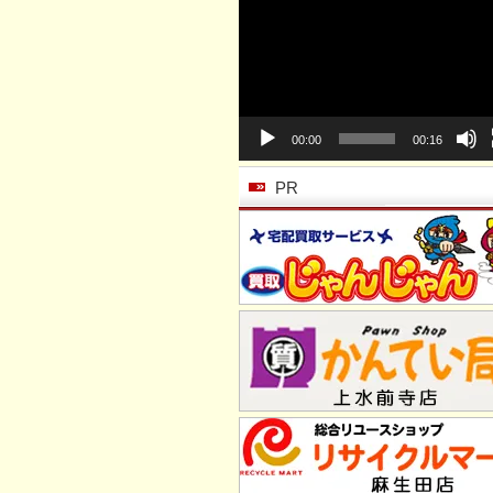
動
画
プ
レ
ー
ヤ
ー
00:00
00:16
PR