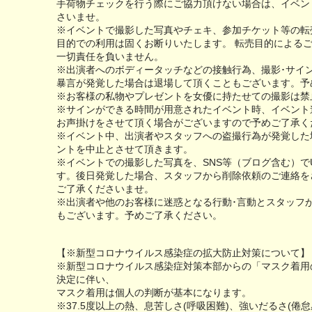
手荷物チェックを行う際にご協力頂けない場合は、イベン
さいませ。
※イベントで撮影した写真やチェキ、参加チケット等の転
目的での利用は固くお断りいたします。 転売目的による
一切責任を負いません。
※出演者へのボディータッチなどの接触行為、撮影･サイ
暴言が発覚した場合は退場して頂くこともございます。予
※お客様の私物やプレゼントを女優に持たせての撮影は禁
※サインができる時間が用意されたイベント時、イベント
お声掛けをさせて頂く場合がございますので予めご了承く
※イベント中、出演者やスタッフへの盗撮行為が発覚した
ントを中止とさせて頂きます。
※イベントでの撮影した写真を、SNS等（ブログ含む）で
す。後日発覚した場合、スタッフから削除依頼のご連絡を
ご了承くださいませ。
※出演者や他のお客様に迷惑となる行動･言動とスタッフ
もございます。予めご了承ください。
【※新型コロナウイルス感染症の拡大防止対策について】
※新型コロナウイルス感染症対策本部からの「マスク着用
決定に伴い、
マスク着用は個人の判断が基本になります。
※37.5度以上の熱、息苦しさ(呼吸困難)、強いだるさ(倦