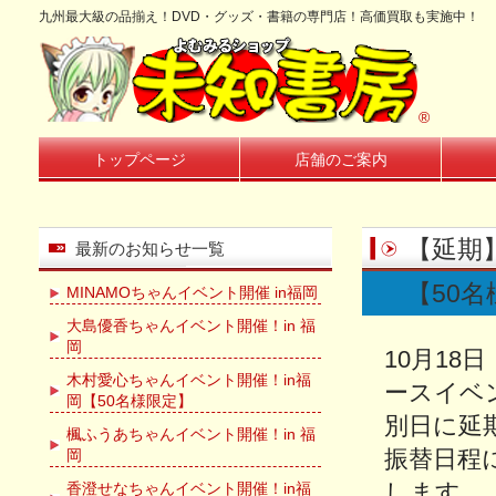
九州最大級の品揃え！DVD・グッズ・書籍の専門店！高価買取も実施中！
®
トップページ
店舗のご案内
【延期
最新のお知らせ一覧
【50
MINAMOちゃんイベント開催 in福岡
大島優香ちゃんイベント開催！in 福
岡
10月18
木村愛心ちゃんイベント開催！in福
ースイベ
岡【50名様限定】
別日に延
楓ふうあちゃんイベント開催！in 福
振替日程
岡
します。
香澄せなちゃんイベント開催！in福