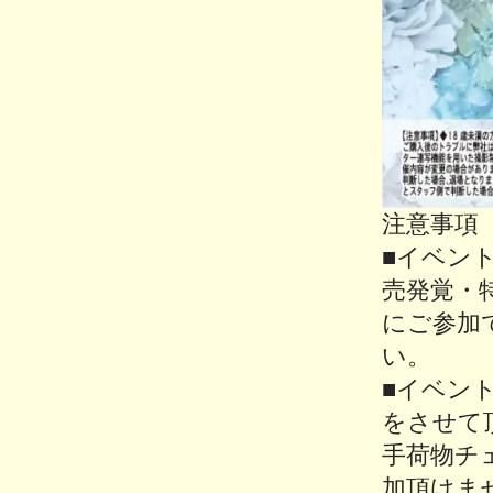
注意事項
■イベン
売発覚・
にご参加
い。
■イベン
をさせて
手荷物チ
加頂けま