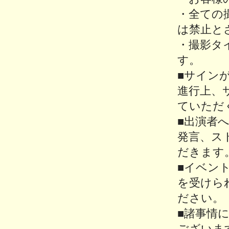
・全ての
は禁止と
・撮影タ
す。
■サイン
進行上、
ていただ
■出演者
発言、ス
だきます
■イベン
を受けら
ださい。
■諸事情
ございま