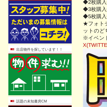
◆2枚購
◆3枚購
◆5枚購入
★フォトチ
ットのど
※イベン
X(TWITTE
出店物件を探しています！！
話題の未知書房CM