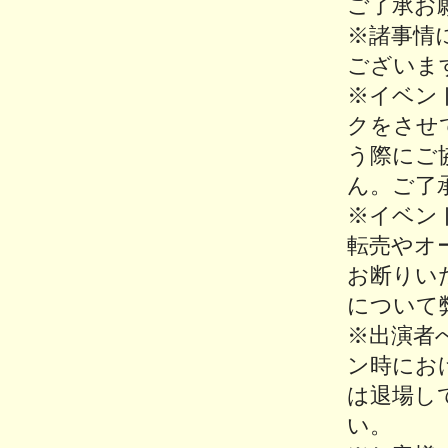
ご了承お
※諸事情
ございま
※イベン
クをさせ
う際にご
ん。ご了
※イベン
転売やオ
お断りい
について
※出演者
ン時にお
は退場し
い。