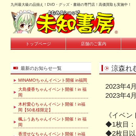
九州最大級の品揃え！DVD・グッズ・書籍の専門店！高価買取も実施中！
®
トップページ
店舗のご案内
涼森れ
最新のお知らせ一覧
MINAMOちゃんイベント開催 in福岡
2023年4
大島優香ちゃんイベント開催！in 福
2023年
岡
木村愛心ちゃんイベント開催！in福
岡【50名様限定】
《イベン
楓ふうあちゃんイベント開催！in 福
◆1枚目：
岡
◆2枚目以
香澄せなちゃんイベント開催！in福