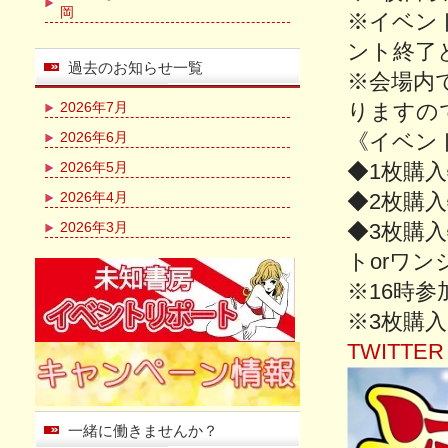
岡
※イベン
ント終了
過去のお知らせ一覧
※会場内
2026年7月
りますの
2026年6月
《イベン
2026年5月
◆1枚購入
2026年4月
◆2枚購
2026年3月
◆3枚購
トorワ
※16時
※3枚購
TWITTER
一緒に働きませんか？