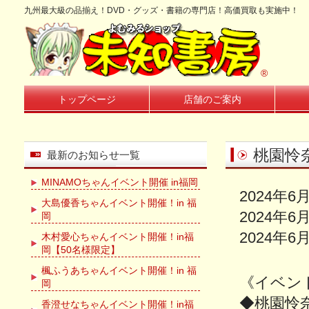
九州最大級の品揃え！DVD・グッズ・書籍の専門店！高価買取も実施中！
®
トップページ
店舗のご案内
桃園怜奈
最新のお知らせ一覧
MINAMOちゃんイベント開催 in福岡
2024年6
大島優香ちゃんイベント開催！in 福
2024年6
岡
2024年6
木村愛心ちゃんイベント開催！in福
岡【50名様限定】
楓ふうあちゃんイベント開催！in 福
《イベン
岡
◆桃園怜
香澄せなちゃんイベント開催！in福