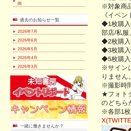
岡
※対象商
《イベン
過去のお知らせ一覧
◆1枚購
2026年7月
部店/私服
2026年6月
◆2枚購
2026年5月
◆3枚購入
2026年4月
◆5枚購入
2026年3月
※サイン
りません
※撮影時
★フォトチ
のどちら
※各部1
X(TWITTE
一緒に働きませんか？