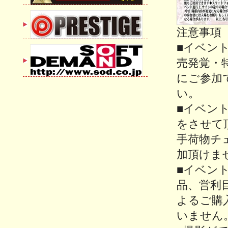
注意事項
■イベン
売発覚・
にご参加
い。
■イベン
をさせて
手荷物チ
加頂けま
■イベン
品、営利
よるご購
いません