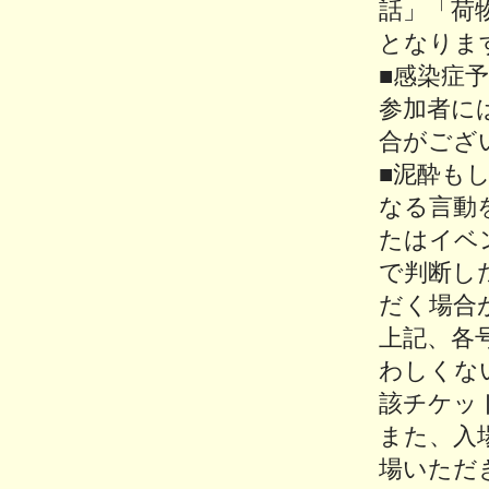
話」「荷
となりま
■感染症
参加者に
合がござ
■泥酔も
なる言動
たはイベ
で判断し
だく場合
上記、各
わしくな
該チケッ
また、入
場いただ