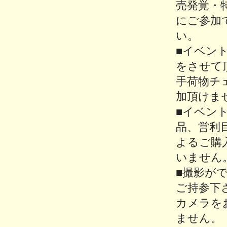
売発覚・
にご参加
い。
■イベン
をさせて
手荷物チ
加頂けま
■イベン
品、営利
よるご購
いません
■撮影が
ご持参下
カメラを
ません。