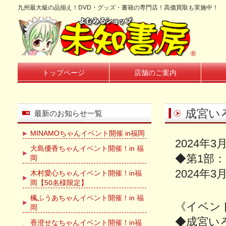
九州最大級の品揃え！DVD・グッズ・書籍の専門店！高価買取も実施中！
®
トップページ
店舗のご案内
成宮い
最新のお知らせ一覧
MINAMOちゃんイベント開催 in福岡
2024年
大島優香ちゃんイベント開催！in 福
◆第1部：1
岡
2024年3
木村愛心ちゃんイベント開催！in福
岡【50名様限定】
楓ふうあちゃんイベント開催！in 福
《イベン
岡
◆成宮い
香澄せなちゃんイベント開催！in福