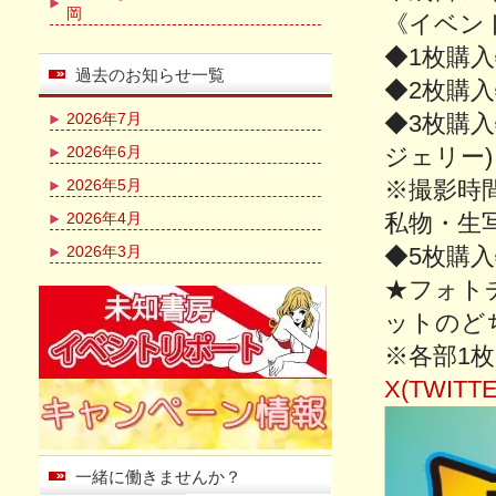
岡
《イベン
◆1枚購
過去のお知らせ一覧
◆2枚購
2026年7月
◆3枚購
2026年6月
ジェリー)
2026年5月
※撮影時
2026年4月
私物・生
2026年3月
◆5枚購入
★フォトチ
ットのど
※各部1
X(TWITTE
一緒に働きませんか？