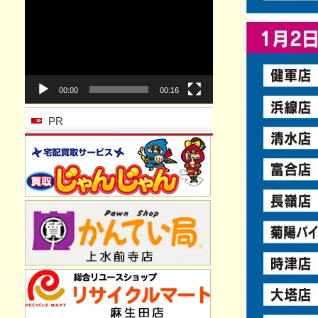
動
画
プ
レ
ー
ヤ
ー
00:00
00:16
PR