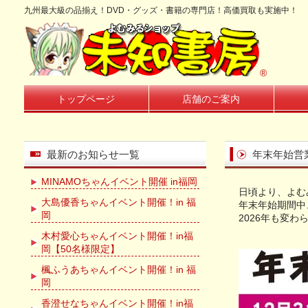
九州最大級の品揃え！DVD・グッズ・書籍の専門店！高価買取も実施中！
®
トップページ
店舗のご案内
最新のお知らせ一覧
年末年始営
MINAMOちゃんイベント開催 in福岡
日頃より、よむ
大島優香ちゃんイベント開催！in 福
年末年始期間中
岡
2026年も変
木村愛心ちゃんイベント開催！in福
岡【50名様限定】
楓ふうあちゃんイベント開催！in 福
岡
香澄せなちゃんイベント開催！in福