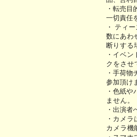
・転売目
一切責任
・ ティ
数にあわ
断りする
・イベン
クをさせ
・手荷物
参加頂け
・色紙や
ません。
・出演者
・カメラ
カメラ機