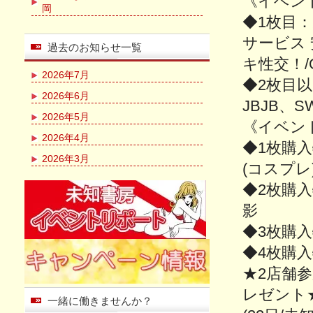
《イベン
岡
◆1枚目：
サービス
過去のお知らせ一覧
キ性交！/O
2026年7月
◆2枚目以
2026年6月
JBJB、S
2026年5月
《イベン
2026年4月
◆1枚購入
2026年3月
(コスプレ
◆2枚購
影
◆3枚購
◆4枚購入
★2店舗
レゼント
一緒に働きませんか？