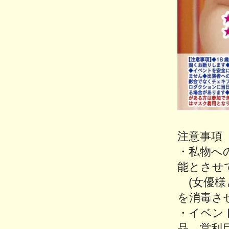
注意事項
・私物へ
能とさせ
(女優様
を消毒さ
・イベン
品、営利