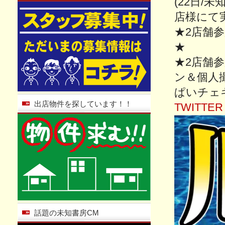
(22日/
店様にて実
★2店舗
★
★2店舗
ン＆個人
ぱいチェ
出店物件を探しています！！
TWITTER
話題の未知書房CM