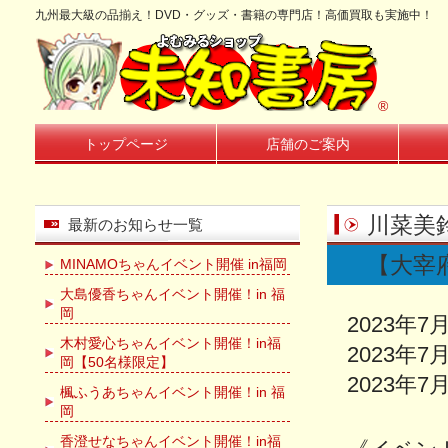
九州最大級の品揃え！DVD・グッズ・書籍の専門店！高価買取も実施中！
®
トップページ
店舗のご案内
川菜美
最新のお知らせ一覧
【大宰
MINAMOちゃんイベント開催 in福岡
大島優香ちゃんイベント開催！in 福
岡
2023年7
木村愛心ちゃんイベント開催！in福
2023年7
岡【50名様限定】
2023年7
楓ふうあちゃんイベント開催！in 福
岡
香澄せなちゃんイベント開催！in福