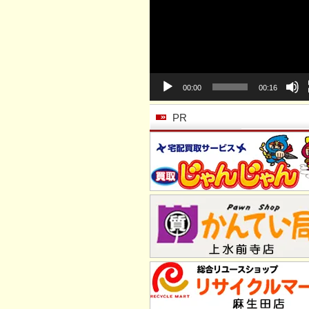
動
画
プ
レ
ー
ヤ
ー
00:00
00:16
PR