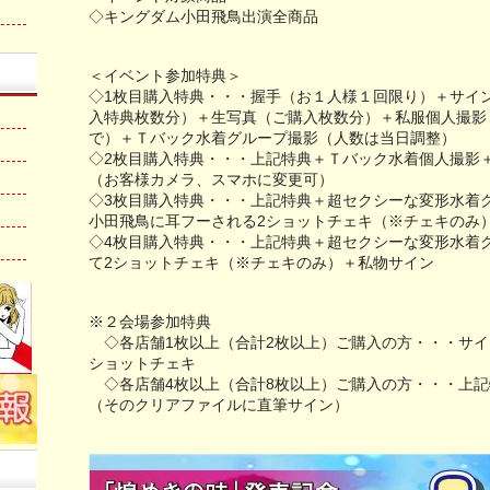
◇キングダム小田飛鳥出演全商品
＜イベント参加特典＞
◇1枚目購入特典・・・握手（お１人様１回限り）＋サイン入
入特典枚数分）＋生写真（ご購入枚数分）＋私服個人撮影
で）＋Ｔバック水着グループ撮影（人数は当日調整）
◇2枚目購入特典・・・上記特典＋Ｔバック水着個人撮影
（お客様カメラ、スマホに変更可）
◇3枚目購入特典・・・上記特典＋超セクシーな変形水着
小田飛鳥に耳フーされる2ショットチェキ（※チェキのみ
◇4枚目購入特典・・・上記特典＋超セクシーな変形水着
て2ショットチェキ（※チェキのみ）＋私物サイン
※２会場参加特典
◇各店舗1枚以上（合計2枚以上）ご購入の方・・・サイ
ショットチェキ
◇各店舗4枚以上（合計8枚以上）ご購入の方・・・上記
（そのクリアファイルに直筆サイン）