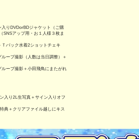
りDVDorBDジャケット（ご購
（SNSアップ用・お１人様３枚ま
＋Ｔバック水着2ショットチェキ
グループ撮影（人数は当日調整）＋
）
グループ撮影＋小田飛鳥にまたがれ
ン入り2L生写真＋サイン入りオフ
特典＋クリアファイル越しにキス