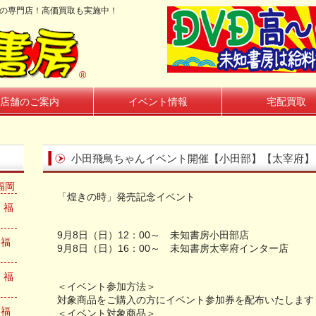
籍の専門店！高価買取も実施中！
®
店舗のご案内
イベント情報
宅配買取
小田飛鳥ちゃんイベント開催【小田部】【太宰府】
福岡
「煌きの時」発売記念イベント
 福
9月8日（日）12：00～ 未知書房小田部店
n福
9月8日（日）16：00～ 未知書房太宰府インター店
 福
＜イベント参加方法＞
対象商品をご購入の方にイベント参加券を配布いたします
n福
＜イベント対象商品＞